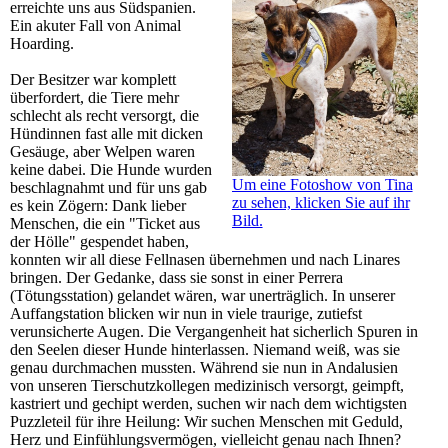
erreichte uns aus Südspanien.
Ein akuter Fall von Animal
Hoarding.
Der Besitzer war komplett
überfordert, die Tiere mehr
schlecht als recht versorgt, die
Hündinnen fast alle mit dicken
Gesäuge, aber Welpen waren
keine dabei. Die Hunde wurden
Um eine Fotoshow von Tina
beschlagnahmt und für uns gab
zu sehen, klicken Sie auf ihr
es kein Zögern: Dank lieber
Bild.
Menschen, die ein "Ticket aus
der Hölle" gespendet haben,
konnten wir all diese Fellnasen übernehmen und nach Linares
bringen. Der Gedanke, dass sie sonst in einer Perrera
(Tötungsstation) gelandet wären, war unerträglich. In unserer
Auffangstation blicken wir nun in viele traurige, zutiefst
verunsicherte Augen. Die Vergangenheit hat sicherlich Spuren in
den Seelen dieser Hunde hinterlassen. Niemand weiß, was sie
genau durchmachen mussten. Während sie nun in Andalusien
von unseren Tierschutzkollegen medizinisch versorgt, geimpft,
kastriert und gechipt werden, suchen wir nach dem wichtigsten
Puzzleteil für ihre Heilung: Wir suchen Menschen mit Geduld,
Herz und Einfühlungsvermögen, vielleicht genau nach Ihnen?