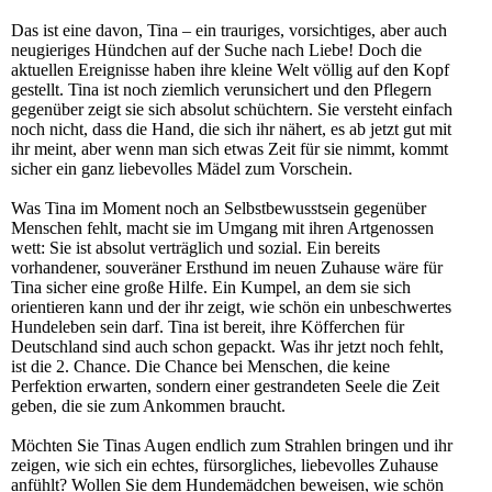
Das ist eine davon, Tina – ein trauriges, vorsichtiges, aber auch
neugieriges Hündchen auf der Suche nach Liebe! Doch die
aktuellen Ereignisse haben ihre kleine Welt völlig auf den Kopf
gestellt. Tina ist noch ziemlich verunsichert und den Pflegern
gegenüber zeigt sie sich absolut schüchtern. Sie versteht einfach
noch nicht, dass die Hand, die sich ihr nähert, es ab jetzt gut mit
ihr meint, aber wenn man sich etwas Zeit für sie nimmt, kommt
sicher ein ganz liebevolles Mädel zum Vorschein.
Was Tina im Moment noch an Selbstbewusstsein gegenüber
Menschen fehlt, macht sie im Umgang mit ihren Artgenossen
wett: Sie ist absolut verträglich und sozial. Ein bereits
vorhandener, souveräner Ersthund im neuen Zuhause wäre für
Tina sicher eine große Hilfe. Ein Kumpel, an dem sie sich
orientieren kann und der ihr zeigt, wie schön ein unbeschwertes
Hundeleben sein darf. Tina ist bereit, ihre Köfferchen für
Deutschland sind auch schon gepackt. Was ihr jetzt noch fehlt,
ist die 2. Chance. Die Chance bei Menschen, die keine
Perfektion erwarten, sondern einer gestrandeten Seele die Zeit
geben, die sie zum Ankommen braucht.
Möchten Sie Tinas Augen endlich zum Strahlen bringen und ihr
zeigen, wie sich ein echtes, fürsorgliches, liebevolles Zuhause
anfühlt? Wollen Sie dem Hundemädchen beweisen, wie schön