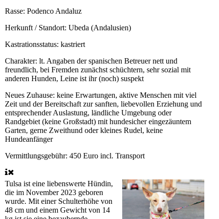
Rasse:
Podenco Andaluz
Herkunft / Standort:
Ubeda (Andalusien)
Kastrationsstatus:
kastriert
Charakter:
lt. Angaben der spanischen Betreuer nett und
freundlich, bei Fremden zunächst schüchtern, sehr sozial mit
anderen Hunden, Leine ist ihr (noch) suspekt
Neues Zuhause:
keine Erwartungen, aktive Menschen mit viel
Zeit und der Bereitschaft zur sanften, liebevollen Erziehung und
entsprechender Auslastung, ländliche Umgebung oder
Randgebiet (keine Großstadt) mit hundesicher eingezäuntem
Garten, gerne Zweithund oder kleines Rudel, keine
Hundeanfänger
Vermittlungsgebühr:
450 Euro incl. Transport
Tulsa ist eine liebenswerte Hündin,
die im November 2023 geboren
wurde. Mit einer Schulterhöhe von
48 cm und einem Gewicht von 14
kg ist sie eine bezaubernde