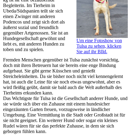
Begleiterin. Im Tierheim in
Ubeda/Südspanien teilt sie sich
einen Zwinger mit anderen
Podencos und zeigt sich dort als
äußerst sozial und freundlich
gegenüber Artgenossen. Sie ist an
Hundegesellschaft gewöhnt und
Um eine Fotoshow von
liebt es, mit anderen Hunden zu
Tulsa zu sehen, klicken
toben und zu spielen.
Sie auf ihr BIld.
Fremden Menschen gegenüber ist Tulsa zunächst vorsichtig,
doch mit ihren Betreuern hat sie bereits eine enge Bindung
aufgebaut. Sie gibt gerne Küsschen und genießt
Streicheleinheiten. Da sie bisher noch nicht viel kennengelernt
hat, ist auch die Leine für sie noch etwas ungewohnt, aber es
wird fleißig geübt, damit sie bald auch die Welt außerhalb des
Tierheims erkunden kann.
Das Wichtigste für Tulsa ist die Gesellschaft anderer Hunde, und
sie würde sich über ein Zuhause mit einem hundesicher
eingezäunten Garten freuen, vorzugsweise in ländlicher
Umgebung. Eine Vermittlung in die Stadt oder Großstadt ist für
sie nicht geeignet. Ein weiterer Hund oder sogar ein kleines
Rudel wären für sie das perfekte Zuhause, in dem sie sich
geborgen fühlen kann.