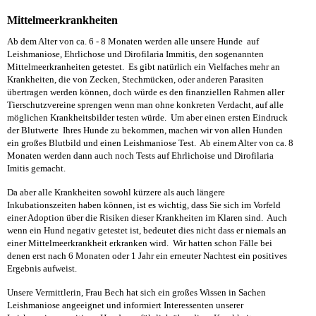
Mittelmeerkrankheiten
Ab dem Alter von ca. 6 - 8 Monaten werden alle unsere Hunde auf
Leishmaniose, Ehrlichose und Dirofilaria Immitis, den sogenannten
Mittelmeerkranheiten getestet. Es gibt natürlich ein Vielfaches mehr an
Krankheiten, die von Zecken, Stechmücken, oder anderen Parasiten
übertragen werden können, doch würde es den finanziellen Rahmen aller
Tierschutzvereine sprengen wenn man ohne konkreten Verdacht, auf alle
möglichen Krankheitsbilder testen würde. Um aber einen ersten Eindruck
der Blutwerte Ihres Hunde zu bekommen, machen wir von allen Hunden
ein großes Blutbild und einen Leishmaniose Test. Ab einem Alter von ca. 8
Monaten werden dann auch noch Tests auf Ehrlichoise und Dirofilaria
Imitis gemacht.
Da aber alle Krankheiten sowohl kürzere als auch längere
Inkubationszeiten haben können, ist es wichtig, dass Sie sich im Vorfeld
einer Adoption über die Risiken dieser Krankheiten im Klaren sind. Auch
wenn ein Hund negativ getestet ist, bedeutet dies nicht dass er niemals an
einer Mittelmeerkrankheit erkranken wird. Wir hatten schon Fälle bei
denen erst nach 6 Monaten oder 1 Jahr ein erneuter Nachtest ein positives
Ergebnis aufweist.
Unsere Vermittlerin, Frau Bech hat sich ein großes Wissen in Sachen
Leishmaniose angeeignet und informiert Interessenten unserer