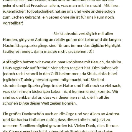
gelernt und hat Freude an allem, was man mit ihr macht. Mit ihrer
jugendlichen Tollpatschigkeit hat sie uns und viele andere schon
zum Lachen gebracht, ein Leben ohne sie ist für uns kaum noch
vorstellbar!
Sie ist absolut verträglich mit allen
Hunden, ging von Anfang an relativ gut an der Leine und die langen
Nachmittagsspaziergänge sind für uns immer das tägliche Highlight
(außer es regnet, dann mag sie nicht rausgehen :D)!
Anfänglich hatten wir zwar ein paar Probleme mit Besuch, da sie im
Haus aggressiv auf fremde Menschen reagiert hat. Dies haben wir
jedoch recht schnell in den Griff bekommen, da Shula einfach bei
jeglichem Training hervorragend mitgemacht hat! Sie liebt
stundenlange Spaziergänge in der Natur und holt noch so viel nach,
was sie in ihrem bisherigen Leben nicht kennenlernen konnte. Wir
sind so dankbar dafür, dass wir diejenigen sind, die ihr all die
schönen Dinge dieser Welt zeigen können.
Ein großes Dankeschön auch an die Orga und vor Allem an Andrea
und Katharina Hofbauer dafür, dass dieser tolle Hund jetzt zu
unserem Familienmitglied geworden ist. Vielen Dank, dass Ihr uns
die Chance gegeben habt, obwohl wir Studenten sind und eine