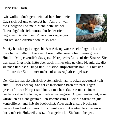
Liebe Frau Horn,
wir wollten doch gerne einmal berichten, wie
Gaga sich bei uns eingelebt hat. Am 3.8. war
die Übergabe und mein Mann hatte sie bei
Ihnen abgeholt, ich konnte ihn leider nicht
begleiten. Seitdem sind 4 Wochen vergangen
und ich kann erzählen wie es so geht.
Monty hat sich gut eingelebt. Am Anfang war sie sehr ängstlich und
unsicher vor allem: Treppen, Türen, alle Geräusche, unsere große
Hündin Mia, eigentlich das ganze Haus, jedes Auto auf der Strasse. Sie
war zwar ängstlich, hatte aber auch immer eine gewisse Neugierde, die
sie nach und nach Dinge und Situation ausprobieren ließ. Sie hat sich
im Laufe der Zeit immer mehr auf alles zaghaft eingelassen.
Den Garten hat sie wirklich systematisch nach Lücken abgesucht (wir
zum 10. Mal ebenso). Sie hat es tatsächlich nach ein paar Tagen
geschafft ihren Körper so dünn zu machen, dass sie unter einem
Gartentor durchrutschte, ich hab es mit eigenen Augen beobachtet, sonst
würde ich es nicht glauben. Ich konnte zum Glück die Situation gut
kontrollieren und hab sie beobachtet. Aber auch unsere Nachbarn
wissen Bescheid und von dort kommt sie nicht weiter. Jetzt haben wir
dort auch ein Holzkeil zusätzlich angebracht. Sie kam übrigens