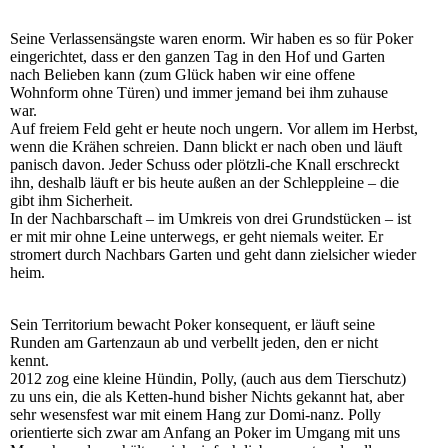
Seine Verlassensängste waren enorm. Wir haben es so für Poker
eingerichtet, dass er den ganzen Tag in den Hof und Garten
nach Belieben kann (zum Glück haben wir eine offene
Wohnform ohne Türen) und immer jemand bei ihm zuhause
war.
Auf freiem Feld geht er heute noch ungern. Vor allem im Herbst,
wenn die Krähen schreien. Dann blickt er nach oben und läuft
panisch davon. Jeder Schuss oder plötzli-che Knall erschreckt
ihn, deshalb läuft er bis heute außen an der Schleppleine – die
gibt ihm Sicherheit.
In der Nachbarschaft – im Umkreis von drei Grundstücken – ist
er mit mir ohne Leine unterwegs, er geht niemals weiter. Er
stromert durch Nachbars Garten und geht dann zielsicher wieder
heim.
Sein Territorium bewacht Poker konsequent, er läuft seine
Runden am Gartenzaun ab und verbellt jeden, den er nicht
kennt.
2012 zog eine kleine Hündin, Polly, (auch aus dem Tierschutz)
zu uns ein, die als Ketten-hund bisher Nichts gekannt hat, aber
sehr wesensfest war mit einem Hang zur Domi-nanz. Polly
orientierte sich zwar am Anfang an Poker im Umgang mit uns