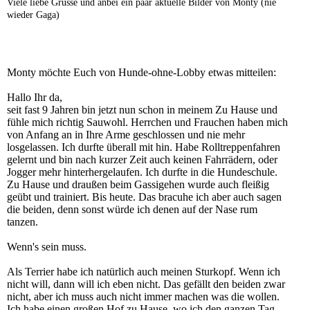
Viele liebe Grüsse und anbei ein paar aktuelle Bilder von Monty (nie
wieder Gaga)
Monty möchte Euch von Hunde-ohne-Lobby etwas mitteilen:
Hallo Ihr da,
seit fast 9 Jahren bin jetzt nun schon in meinem Zu Hause und
fühle mich richtig Sauwohl. Herrchen und Frauchen haben mich
von Anfang an in Ihre Arme geschlossen und nie mehr
losgelassen. Ich durfte überall mit hin. Habe Rolltreppenfahren
gelernt und bin nach kurzer Zeit auch keinen Fahrrädern, oder
Jogger mehr hinterhergelaufen. Ich durfte in die Hundeschule.
Zu Hause und draußen beim Gassigehen wurde auch fleißig
geübt und trainiert. Bis heute. Das bracuhe ich aber auch sagen
die beiden, denn sonst würde ich denen auf der Nase rum
tanzen.
Wenn's sein muss.
Als Terrier habe ich natürlich auch meinen Sturkopf. Wenn ich
nicht will, dann will ich eben nicht. Das gefällt den beiden zwar
nicht, aber ich muss auch nicht immer machen was die wollen.
Ich habe einen großen Hof zu Hause, wo ich den ganzen Tag