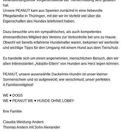
verantwortungsvolle Vorgehensweise der Tiervermittlung sehr gefallen
hat.
Unsere PEANUT kam aus Spanien zunächst in eine liebevolle
Pflegefamilie in Thüringen, mit der wir im Vorfeld viel über die
Eigenschaften des Hundes telefoniert haben.
Dazu besuchte uns ein sympathisches, als auch kompetentes
ehrenamtliches Mitglied des Vereins zur Vorkontrolle bei uns zu Hause.
Obwohl wir bereits erfahrene Hundehalter waren, bekamen wir wertvolle
und wichtige Tipps für den Umgang mit einem Hund aus dem Tierschutz.
Es handelte sich um einen angenehmen, menschlichen Besuch, den wir
allen Interessierten „Adoptiv-Eltern“ von Hunden ans Herz legen können.
PEANUT, unsere auserwählte Dackelmix-Hundin ist unser kleiner
Sonnenschein und so aufgeweckt, wie verschmust, unser perfektes
4.Familienmitglied!
WE ♥️ DOGS
WE ♥️ PEANUT WE ♥️ HUNDE OHNE LOBBY
Ihre Familie
Claudia Weidung-Anders
Thomas Anders mit Sohn Alexander