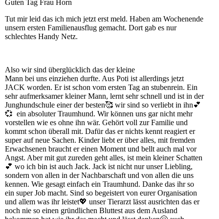
Guten Tag Frau Horn
Tut mir leid das ich mich jetzt erst meld. Haben am Wochenende
unsern ersten Familienausflug gemacht. Dort gab es nur
schlechtes Handy Netz.
Also wir sind überglücklich das der kleine
Mann bei uns einziehen durfte. Aus Poti ist allerdings jetzt
JACK worden. Er ist schon vom ersten Tag an stubenrein. Ein
sehr aufmerksamer kleiner Mann, lernt sehr schnell und ist in der
Junghundschule einer der besten🥰 wir sind so verliebt in ihn
💕
💞
ein absoluter Traumhund. Wir können uns gar nicht mehr
vorstellen wie es ohne ihn wär. Gehört voll zur Familie und
kommt schon überall mit. Dafür das er nichts kennt reagiert er
super auf neue Sachen. Kinder liebt er über alles, mit fremden
Erwachsenen braucht er einen Moment und bellt auch mal vor
Angst. Aber mit gut zureden geht alles, ist mein kleiner Schatten
💕
wo ich bin ist auch Jack. Jack ist nicht nur unser Liebling,
sondern von allen in der Nachbarschaft und von allen die uns
kennen. Wie gesagt einfach ein Traumhund. Danke das ihr so
ein super Job macht. Sind so begeistert von eurer Organisation
und allem was ihr leistet
💖
unser Tierarzt lässt ausrichten das er
noch nie so einen gründlichen Bluttest aus dem Ausland