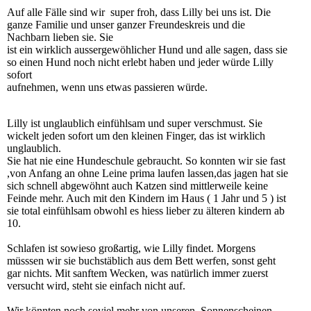
Auf alle Fälle sind wir super froh, dass Lilly bei uns ist. Die
ganze Familie und unser ganzer Freundeskreis und die
Nachbarn lieben sie. Sie
ist ein wirklich aussergewöhlicher Hund und alle sagen, dass sie
so einen Hund noch nicht erlebt haben und jeder würde Lilly
sofort
aufnehmen, wenn uns etwas passieren würde.
Lilly ist unglaublich einfühlsam und super verschmust. Sie
wickelt jeden sofort um den kleinen Finger, das ist wirklich
unglaublich.
Sie hat nie eine Hundeschule gebraucht. So konnten wir sie fast
,von Anfang an ohne Leine prima laufen lassen,das jagen hat sie
sich schnell abgewöhnt auch Katzen sind mittlerweile keine
Feinde mehr. Auch mit den Kindern im Haus ( 1 Jahr und 5 ) ist
sie total einfühlsam obwohl es hiess lieber zu älteren kindern ab
10.
Schlafen ist sowieso großartig, wie Lilly findet. Morgens
müsssen wir sie buchstäblich aus dem Bett werfen, sonst geht
gar nichts. Mit sanftem Wecken, was natürlich immer zuerst
versucht wird, steht sie einfach nicht auf.
Wir könnten noch soviel mehr von unseren Sonnenscheinen