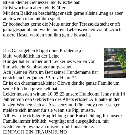
ist ein kleiner Geniesser und Kuschelbär.
Er ist wachsam aber kein Kläffer.
Mit dem Bällchen beschäftigt er sich gerne alleine ,mag es aber
auch wenn man mit ihm spielt.
Er beobachtet gerne die Maus unter der Terasse,da steht er oft
ganz gespannt und wartet auf ein Lebenszeichen von ihr.Auch
unsere Hasen werden von ihm gerne bewacht.
Das Gassi gehen klappt ohne Probleme ,er
läuft vorbildlich an der Leine.
Hunger hat er immer und Leckerlies werden von
ihm wie ein Staubsauger aufgesaugt.
Ach ja,einen Platz im Bett seiner Hundemama hat
er sich auch ergaunert !!!trotz Haare!!!.
Er ist ein charmanter,kleiner Clown der die ganze Familie um
seine Pfötchen gewickelt hat.
Leider mussten wir am 10.05.23 unsere Hundeomi Jenny mit 14
Jahren von den Gebrechen des Alters erlösen.Alfi hatte in den
letzten Wochen sich als Assistenzhund für Jenny erwiessen,er
meldete sich immer für sie wenn sie Pipi musste.
Alfi war die richtige Empfehlung und Entscheidung für unsere
Familie,immer fröhlich, vergnügt und ausgeglichen, mit
wedeltem Schwanz an unserer und Lunas Seite.
EINFACH EIN TRAUMHUND