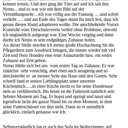
kennen lernen. Und dort ging die Türe auf und ich sah den
Nemo…und es war wie mit dem Bild auf der
Vermittlungsseite…ich war völlig aus der Fassung ….und sofort
verliebt …. und am Ende des Tages stand für mich fest, dass ich
genau diesen Hund adoptieren wollte. Die anschließende Vorort-
Kontrolle vom Tierschutzverein verlief ohne Probleme, obwohl
ich unglaublich aufgeregt war. Eine Woche verging und dann
durfte ich Nemo in sein endgültiges Zuhause holen.
An dieser Stelle möchte ich meine große Hochachtung für die
Pflegeeltern zum Ausdruck bringen, die immer wieder mit viel
Zeit und Herz Hunden eine erste Anlaufstelle bzw. ein erstes
Zuhause auf Zeit geben.
Nemo fühlte sich bei uns vom ersten Tag an Zuhause. Er war
zunächst sehr vorsichtig, aber eben auch neugierig und so
durchstreifte er an meiner Seite das Haus und den Garten. Sehr
schnell fand er seinen Lieblingsplatz unter unserem
Küchentisch…..in einer Küche riecht es für seine Hundenase
stets so verführerisch. Bis heute ist die Futterzeit natürlich sein
liebster Moment am Tag. Er hopst und springt und tanzt und
irgendwie lacht der ganze Hund bis zu dem Moment, in dem
seine Futterschüssel vor ihm steht. Dann ist er unendlich
glücklich, einfach genauso wie ich.
Selbstverständlich hat er auch das Sofa im Wohnzimmer, auf