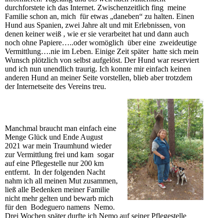
durchforstete ich das Internet. Zwischenzeitlich fing meine
Familie schon an, mich für etwas „daneben“ zu halten. Einen
Hund aus Spanien, zwei Jahre alt und mit Erlebnissen, von
denen keiner weiß , wie er sie verarbeitet hat und dann auch
noch ohne Papiere…..oder womöglich über eine zweideutige
Vermittlung….nie im Leben. Einige Zeit später hatte sich mein
Wunsch plötzlich von selbst aufgelöst. Der Hund war reserviert
und ich nun unendlich traurig. Ich konnte mir einfach keinen
anderen Hund an meiner Seite vorstellen, blieb aber trotzdem
der Internetseite des Vereins treu.
Manchmal braucht man einfach eine
Menge Glück und Ende August
2021 war mein Traumhund wieder
zur Vermittlung frei und kam sogar
auf eine Pflegestelle nur 200 km
entfernt. In der folgenden Nacht
nahm ich all meinen Mut zusammen,
ließ alle Bedenken meiner Familie
nicht mehr gelten und bewarb mich
für den Bodeguero namens Nemo.
Drei Wochen später durfte ich Nemo auf seiner Pflegestelle