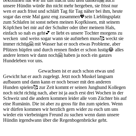
bekommen hat wie ihr das macht und lässt danken🤗 auch
unsere Hündin würde ihn nicht mehr hergeben, sie frisst nur
wen er auch frisst und schläft Tag für Tag näher bei ihm, heute
sogar das erste Mal ganz eng zusammen
💖
sein Lieblingsplatz
zum Schlafen ist sonst neben meinen Kopfkissen, mit seinem
Köpfchen bei mir auf der Schulter oder über meinem Hals,
einfach so nah es geht
💕
er liebt es unsere Tochter morgens zu
wecken und weiss sogar wann sie aufstehen muss🥰 weckt sie
immer richtig🤗 mit Wasser hat er noch etwas Probleme, aber
Pfützen hüpfen und durch rennen findet er schon lustig
😂
alles
andere lernen wir dann noch🤗 haben ja noch ein ganzes
Hundeleben vor uns.
Gewachsen ist er auch schon etwas und
Gewicht hat er auch zugelegt. Jetzt noch Muskel langsam
aufbauen und dann kann er noch besser mit den anderen
Hunden spielen🥰 zur Zeit kommt er seinen Junghund Kollegen
noch nicht richtig nach, aber ist ja auch erst drei Wochen in der
Schweiz und die andern kommen leider alle vom Züchter bis auf
eine Rumänin. Die ist aber zu gross für ihn zum spielen. Wenn
wir dürfen kommen wir herzlich gern wider zu euch um uns
wieder ein vierbeinigen Freund zu suchen wenn dann unsere
Hündin irgendwann über die Regenbogenbrücke geht.