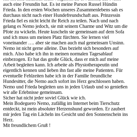
auch eine Freundin hat. Es ist meine Parson Russel Hündin
Frieda. In den ersten Wochen unseres Zusammenlebens sah es
durchaus nicht nach einer Hundefreundschaft aus. Prinzessin
Frieda fiel es nicht leicht ihr Reich zu teilen. Nach und nach
gelang es Nemo jedoch, sie mit seinem Charme und Witz um die
Pfote zu wickeln. Heute kuscheln sie gemeinsam auf dem Sofa
und ich muss um meinen Platz fürchten. Sie lernen viel
voneinander …. aber sie machen auch mal gemeinsam Unsinn.
Nemo ist nicht gerne alleine. Das bezieht sich besonders auf
mich. Also habe ich ihn in meinen normalen Tagesablauf
einbezogen. Er hat das große Glück, dass er mich auf meine
Arbeit begleiten kann. Ich arbeite als Physiotherapeutin und
eigentlich kennen und lieben ihn fast alle meine Patienten. Für
eventuelle Fehlzeiten habe ich in der Familie freundliche
Hundesitter, die Nemo auch sofort ins Herz geschlossen haben.
Nemo und Frieda begleiten uns in jeden Urlaub und so genießen
wir alle Erlebnisse gemeinsam.
Sicher hat nicht jeder soviel Glück wie ich.
Mein Bodeguero Nemo, zufällig im Internet beim Tierschutz
entdeckt, ist mein absoluter Herzenshund geworden. Er zaubert
mir jeden Tag ein Lächeln ins Gesicht und den Sonnenschein ins
Herz.
Mit freundlichem Gruß !