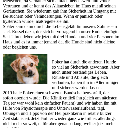
Menschen, da verhält er sich einfach liebenswert und voller
Vertrauen und er kennt das Alltagsleben im Haus mit all seinen
Geräuschen. Sie wiederum gab ihm Sicherheit im Umgang mit
Be-suchern oder Veränderungen. Wenn er panisch oder
hysterisch wurde, maßregelte sie ihn.
Später kam dann durch die Lebensgefährtin unseres Sohnes ein
Jack Russel dazu, der sich hervorragend in unser Rudel einfügte.
Seit Jahren leben wir jetzt mit drei Hunden und vier Personen im
Haus und es ist immer jemand da, die Hunde sind nicht alleine
oder begleiten uns.
Poker hat durch die anderen Hunde
so viel an Sicherheit gewonnen. Aber
auch unser beständiges Leben,
Rituale und Abläufe, die gleich
verlaufen, haben ihn im Alter ruhiger
und sicherer werden lassen.
2019 hatte Poker einen schweren Bandscheibenvorfall, der
sofort operiert wurde. Die Klinik entließ ihn gleich am nächsten
Tag (er war wohl kein einfacher Patient) und wir haben ihn mit
Hilfe von Physiotherapie und Unterwasserlaufband, tägl.
Übungen und Tipps von der Heilpraktikerin in relativ kurzer
Zeit stabilisiert. Jetzt läuft er wieder ganz wie früher, allerdings
nicht mehr so weit, dafür aber genauso lang, weil er jetzt mehr