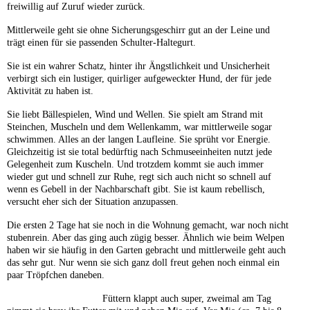
freiwillig auf Zuruf wieder zurück.
Mittlerweile geht sie ohne Sicherungsgeschirr gut an der Leine und
trägt einen für sie passenden Schulter-Haltegurt.
Sie ist ein wahrer Schatz, hinter ihr Ängstlichkeit und Unsicherheit
verbirgt sich ein lustiger, quirliger aufgeweckter Hund, der für jede
Aktivität zu haben ist.
Sie liebt Bällespielen, Wind und Wellen. Sie spielt am Strand mit
Steinchen, Muscheln und dem Wellenkamm, war mittlerweile sogar
schwimmen. Alles an der langen Laufleine. Sie sprüht vor Energie.
Gleichzeitig ist sie total bedürftig nach Schmuseeinheiten nutzt jede
Gelegenheit zum Kuscheln. Und trotzdem kommt sie auch immer
wieder gut und schnell zur Ruhe, regt sich auch nicht so schnell auf
wenn es Gebell in der Nachbarschaft gibt. Sie ist kaum rebellisch,
versucht eher sich der Situation anzupassen.
Die ersten 2 Tage hat sie noch in die Wohnung gemacht, war noch nicht
stubenrein. Aber das ging auch zügig besser. Ähnlich wie beim Welpen
haben wir sie häufig in den Garten gebracht und mittlerweile geht auch
das sehr gut. Nur wenn sie sich ganz doll freut gehen noch einmal ein
paar Tröpfchen daneben.
Füttern klappt auch super, zweimal am Tag