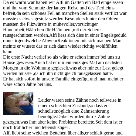
Da es warm war haben wir Alfi im Garten ein Bad eingelassen
und ihn vom Schmutz der langen Reise und des Tierheims
befreit,da sein schönes Fell an manchen Stellen stark verfilzt war
musste es etwas gestutz werden.Besonders hinter den Ohren
mussten die Filzwürste in mühevoller,vorsichtiger
Handarbeit,Häärchen für Häärchen ,mit der Schere
rausgeschnitten werden.Alfi liess sich dies in einer Engelsgeduld
ohne irgendwelche AbwehrReaktionen mit sich machen.Man
meinte er wusste das er sich dann wieder richtig wohlfühlen
kann.
Die erste Nacht verlief so als wäre er schon immer bei uns zu
Hause gewesen.Auch hat er nur ein einziges Mal am nächsten
Morgen in die Wohnung gepieselt,was aber mir zur Last gelegt
werden musste ,da ich ihn nicht gleich rausgelassen hatte.
Er hat sich sofort in unsere Familie eingefügt und man meint er
wäre schon Jahre bei uns.
Leider waren seine Zähne noch teilweise in
einem schlechten Zustand,so dass er
schnellstmöglich eine Zahnsanierung
benötigte.Dabei wurden ihm 7 Zähne
gezogen,was ihm aber keine Probleme bereitete.Seit dem ist er
noch fröhlicher und lebenslustiger .
Alfi liebt seine weichen Bettchen über alls,er schläft gerne und