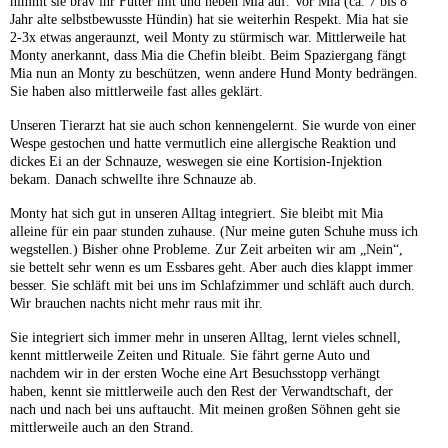
nimmt sie brav ihr Futter mit und neben Mia auf. Vor Mia (ca. 7 bis 8
Jahr alte selbstbewusste Hündin) hat sie weiterhin Respekt. Mia hat sie
2-3x etwas angeraunzt, weil Monty zu stürmisch war. Mittlerweile hat
Monty anerkannt, dass Mia die Chefin bleibt. Beim Spaziergang fängt
Mia nun an Monty zu beschützen, wenn andere Hund Monty bedrängen.
Sie haben also mittlerweile fast alles geklärt.
Unseren Tierarzt hat sie auch schon kennengelernt. Sie wurde von einer
Wespe gestochen und hatte vermutlich eine allergische Reaktion und
dickes Ei an der Schnauze, weswegen sie eine Kortision-Injektion
bekam. Danach schwellte ihre Schnauze ab.
Monty hat sich gut in unseren Alltag integriert. Sie bleibt mit Mia
alleine für ein paar stunden zuhause. (Nur meine guten Schuhe muss ich
wegstellen.) Bisher ohne Probleme. Zur Zeit arbeiten wir am „Nein“,
sie bettelt sehr wenn es um Essbares geht. Aber auch dies klappt immer
besser. Sie schläft mit bei uns im Schlafzimmer und schläft auch durch.
Wir brauchen nachts nicht mehr raus mit ihr.
Sie integriert sich immer mehr in unseren Alltag, lernt vieles schnell,
kennt mittlerweile Zeiten und Rituale. Sie fährt gerne Auto und
nachdem wir in der ersten Woche eine Art Besuchsstopp verhängt
haben, kennt sie mittlerweile auch den Rest der Verwandtschaft, der
nach und nach bei uns auftaucht. Mit meinen großen Söhnen geht sie
mittlerweile auch an den Strand.