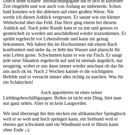
Durch seine scharfe Beobachtungsgabe hat er sich in kürzester
Zeit eingelebt und war auch von Anfang an stubenrein. Schon
bald konnten wir ihn ableinen auf einer großen Wiese. Nie
werde ich diesen Anblick vergessen. Er sauste wie ein kleiner
Wirbelwind über das Feld. Das Herz ging einem bei diesem
Anblick auf. Nach jeder Runde kam er zu mir und genoss es
gestreichelt zu werden um anschließend wieder loszustürmen. Er
sprüht regelrecht vor Lebensfreude und kann nie genug
bekommen. Wir haben ihn im Hochsommer mit einem Bach
konfrontiert und siehe da, er liebt das Wasser und planscht für
sein Leben gerne. Schwimmen kann er wie ein Fisch. Er saugt
jede neue Situation regelrecht auf und ist niemals ängstlich, nur
neugierig, wobei er uns dann immer wieder anschaut ob das für
uns auch ok ist. Nach 2 Wochen kannte er die wichtigsten
Befehle und er versucht immer alles richtig zu machen. Was für
ein Schätzchen!
Auch apportieren ist eines seiner
Lieblingsbeschäftigungen. Bellen ist nicht sein Ding, hört man
nur ganz selten. Aber er ist kein Langweiler.
Wir sind überzeugt ihn ihm stecken ein afrikanischer Springbock
weil er so weit und hoch springen kann, ein Seehund weil er
ebenso gut schwimmt und ein Windhund weil er flitzen kann
ohne Ende ;-).