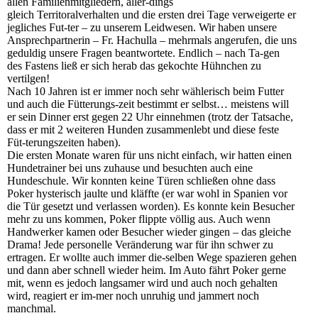
allen Familienmitgliedern, aller-dings
gleich Territoralverhalten und die ersten drei Tage verweigerte er
jegliches Fut-ter – zu unserem Leidwesen. Wir haben unsere
Ansprechpartnerin – Fr. Hachulla – mehrmals angerufen, die uns
geduldig unsere Fragen beantwortete. Endlich – nach Ta-gen
des Fastens ließ er sich herab das gekochte Hühnchen zu
vertilgen!
Nach 10 Jahren ist er immer noch sehr wählerisch beim Futter
und auch die Fütterungs-zeit bestimmt er selbst… meistens will
er sein Dinner erst gegen 22 Uhr einnehmen (trotz der Tatsache,
dass er mit 2 weiteren Hunden zusammenlebt und diese feste
Füt-terungszeiten haben).
Die ersten Monate waren für uns nicht einfach, wir hatten einen
Hundetrainer bei uns zuhause und besuchten auch eine
Hundeschule. Wir konnten keine Türen schließen ohne dass
Poker hysterisch jaulte und kläffte (er war wohl in Spanien vor
die Tür gesetzt und verlassen worden). Es konnte kein Besucher
mehr zu uns kommen, Poker flippte völlig aus. Auch wenn
Handwerker kamen oder Besucher wieder gingen – das gleiche
Drama! Jede personelle Veränderung war für ihn schwer zu
ertragen. Er wollte auch immer die-selben Wege spazieren gehen
und dann aber schnell wieder heim. Im Auto fährt Poker gerne
mit, wenn es jedoch langsamer wird und auch noch gehalten
wird, reagiert er im-mer noch unruhig und jammert noch
manchmal.