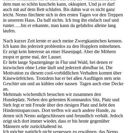
dem man so schön kuscheln kann, okkupiert. Und ja er darf
auch mit auf dem Bett schlafen. Bis dahin war es nicht ganz
leicht. Nemo fürchtete sich in den ersten Tagen vor den Treppen
in unserem Haus. Da half nichts. Ich trug ihn einfach rauf und
runter…..bis er erkannte, man kann da gefahrlos alleine lang
laufen.
Nach kurzer Zeit lernte er auch meine Zwergkaninchen kennen.
Ich kann ihn jederzeit problemlos zu den Hopplern mitnehmen.
Er zeigt kein Interesse an einer Hasenjagd. Aber die Möhren
mopst er gerne mal, der Lauser.
Er liebt lange Spaziergänge in Flur und Wald, bei denen er
inzwischen ohne Leine läuft und jederzeit abrufbar ist. Die
Motivation zu diesem cool-vorbildlichen Verhalten kommt über
Käsewürfelchen. Trotzdem hat er bei allen Ausflügen stets sein
Geschirr um und an kühlen oder nassen Tagen auch eine Decke
an.
Mehrmals wöchentlich besuchen wir zusammen den
Hundeplatz. Neben den gelernten Kommandos Sitz, Platz und
Steh fegt er mit Freude über den riesigen Platz und liebt den
Hindernissparcours. Dort treffen wir auch andere Hunde, zu
denen sich Nemo aufgeschlossen und freundlich verhält. Jedoch
zeigt sich dort immer wieder, dass er bis heute gegenüber
Männern sehr zurückhaltend ist.
Ich möchte natürlich nicht vergessen zu erwähnen, das Nemo