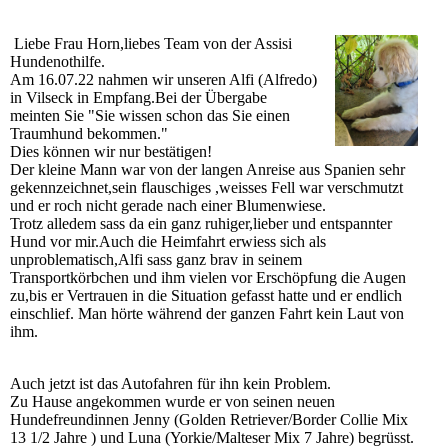
Liebe Frau Horn,liebes Team von der Assisi
Hundenothilfe.
Am 16.07.22 nahmen wir unseren Alfi (Alfredo)
in Vilseck in Empfang.Bei der Übergabe
meinten Sie "Sie wissen schon das Sie einen
Traumhund bekommen."
Dies können wir nur bestätigen!
Der kleine Mann war von der langen Anreise aus Spanien sehr
gekennzeichnet,sein flauschiges ,weisses Fell war verschmutzt
und er roch nicht gerade nach einer Blumenwiese.
Trotz alledem sass da ein ganz ruhiger,lieber und entspannter
Hund vor mir.Auch die Heimfahrt erwiess sich als
unproblematisch,Alfi sass ganz brav in seinem
Transportkörbchen und ihm vielen vor Erschöpfung die Augen
zu,bis er Vertrauen in die Situation gefasst hatte und er endlich
einschlief. Man hörte während der ganzen Fahrt kein Laut von
ihm.
Auch jetzt ist das Autofahren für ihn kein Problem.
Zu Hause angekommen wurde er von seinen neuen
Hundefreundinnen Jenny (Golden Retriever/Border Collie Mix
13 1/2 Jahre ) und Luna (Yorkie/Malteser Mix 7 Jahre) begrüsst.