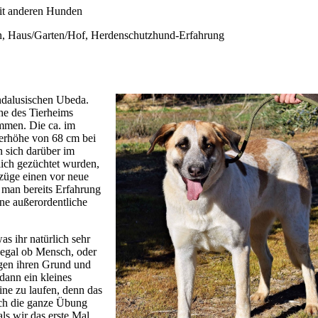
 mit anderen Hunden
en, Haus/Garten/Hof, Herdenschutzhund-Erfahrung
ndalusischen Ubeda.
he des Tierheims
ommen. Die ca. im
terhöhe von 68 cm bei
n sich darüber im
ich gezüchtet wurden,
züge einen vor neue
 man bereits Erfahrung
ine außerordentliche
as ihr natürlich sehr
(egal ob Mensch, oder
igen ihren Grund und
dann ein kleines
ne zu laufen, denn das
sich die ganze Übung
als wir das erste Mal