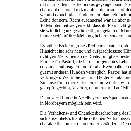
mit ihr aus dem Tierheim raus gegangen sind. Sie
charmant erst nicht mitzulaufen, dann sich auf 
wenn das auch nicht funktioniert, dann einfach m
Leine donnern. Recht ausdauernd war sie aber ni
10 Minuten hat sie gemerkt, dass ihr Plan nicht g
sie wirklich ganz geschmeidig mitgelaufen. Man si
immer steif auf ihre Meinung beharrt, sondern auc
Es sollte also kein großes Problem darstellen, si
Hinsicht eine sehr nette und aufgeschlossene Hün
richtigen Menschen an der Seite, bringt sie best
Familie für Pastori, die ihr ein artgerechtes Leb
entsprechend reagiert und für alle Eventualitäten
gut mit anderen Hunden verträglich. Pastori hat s
verbringen. Wenn Sie sich mit Herdenschutzhund
Zuhause für immer zu bieten, dann würden wir un
geimpft, gechipt, kastriert, entwurmt und auf Mi
Da unsere Hunde in Nordbayern aus Spanien anko
in Nordbayern möglich sein wird.
Die Verhaltens- und Charakterbeschreibung des 
sich ausschließlich auf die örtlichen Verhältnis
charakterlich anpassen und/oder verändern. Dem