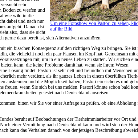
 versucht sehr
den Boden zu werfen und
al wie wild in die
cht dabei und nach nur
Um eine Fotoshow von Pastori zu sehen, kli
anz aufgeht. Danach ist
auf ihr Bild.
eht also, dass sie nicht
h gerne dazu bereit ist, sich Alternativen anzuhören.
e mit ein bisschen Konsequenz auf den richtigen Weg zu bringen. Sie ist 
din, die vielleicht noch ein paar Flausen im Kopf hat. Gemeinsam mit 
e Voraussetzungen mit, um in ein neues Leben zu starten. Wir suchen ein
en bieten kann, die keine Probleme damit hat, wenn sie ihrem Wesen
 eine Lösung findet. Pastori ist sehr nett und freundlich mit Menschen 
icherlich mehr verdient, als ihr ganzes Leben in einem überfüllten Tier
en auskennen und die Möglichkeit haben, Pastori ein sicheres und geb
s freuen, wenn Sie sich bei uns melden. Pastori könnte schon bald kom
ttelemeerkrankheiten getestet nach Deutschland ausreisen.
mmen, bitten wir Sie vor einer Anfrage zu prüfen, ob eine Abholung 
Hundes beruht auf Beobachtungen der Tierheimmitarbeiter vor Ort und 
se. Nach einer Vermittlung nach Deutschland kann und wird sich der Hun
nach kann das Verhalten danach von der jetzigen Beschreibung abweic