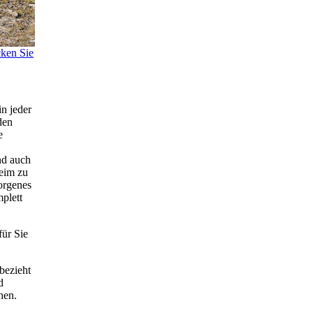
cken Sie
in jeder
den
e
und auch
heim zu
orgenes
plett
für Sie
bezieht
d
hen.