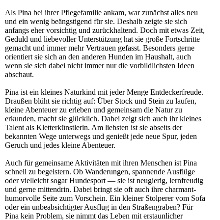
Als Pina bei ihrer Pflegefamilie ankam, war zunächst alles neu
und ein wenig beängstigend für sie. Deshalb zeigte sie sich
anfangs eher vorsichtig und zurückhaltend. Doch mit etwas Zeit,
Geduld und liebevoller Unterstützung hat sie große Fortschritte
gemacht und immer mehr Vertrauen gefasst. Besonders gerne
orientiert sie sich an den anderen Hunden im Haushalt, auch
wenn sie sich dabei nicht immer nur die vorbildlichsten Ideen
abschaut.
Pina ist ein kleines Naturkind mit jeder Menge Entdeckerfreude.
Draußen blüht sie richtig auf: Über Stock und Stein zu laufen,
kleine Abenteuer zu erleben und gemeinsam die Natur zu
erkunden, macht sie glücklich. Dabei zeigt sich auch ihr kleines
Talent als Kletterkünstlerin. Am liebsten ist sie abseits der
bekannten Wege unterwegs und genießt jede neue Spur, jeden
Geruch und jedes kleine Abenteuer.
Auch für gemeinsame Aktivitäten mit ihren Menschen ist Pina
schnell zu begeistern. Ob Wanderungen, spannende Ausflüge
oder vielleicht sogar Hundesport — sie ist neugierig, lernfreudig
und gerne mittendrin. Dabei bringt sie oft auch ihre charmant-
humorvolle Seite zum Vorschein. Ein kleiner Stolperer vom Sofa
oder ein unbeabsichtigter Ausflug in den Straßengraben? Für
Pina kein Problem, sie nimmt das Leben mit erstaunlicher