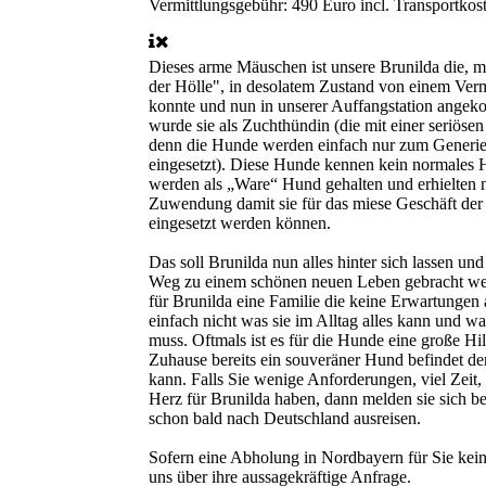
Vermittlungsgebühr:
490 Euro incl. Transportko
Dieses arme Mäuschen ist unsere Brunilda die, mi
der Hölle", in desolatem Zustand von einem Verm
konnte und nun in unserer Auffangstation angeko
wurde sie als Zuchthündin (die mit einer seriösen
denn die Hunde werden einfach nur zum Generi
eingesetzt). Diese Hunde kennen kein normales 
werden als „Ware“ Hund gehalten und erhielten 
Zuwendung damit sie für das miese Geschäft d
eingesetzt werden können.
Das soll Brunilda nun alles hinter sich lassen und
Weg zu einem schönen neuen Leben gebracht we
für Brunilda eine Familie die keine Erwartungen 
einfach nicht was sie im Alltag alles kann und wa
muss. Oftmals ist es für die Hunde eine große Hi
Zuhause bereits ein souveräner Hund befindet der 
kann. Falls Sie wenige Anforderungen, viel Zeit
Herz für Brunilda haben, dann melden sie sich be
schon bald nach Deutschland ausreisen.
Sofern eine Abholung in Nordbayern für Sie kein 
uns über ihre aussagekräftige Anfrage.