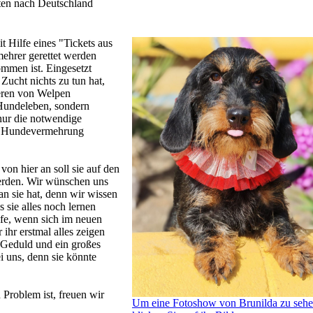
sten nach Deutschland
t Hilfe eines "Tickets aus
ehrer gerettet werden
mmen ist. Eingesetzt
 Zucht nichts zu tun hat,
eren von Welpen
Hundeleben, sondern
nur die notwendige
er Hundevermehrung
 von hier an soll sie auf den
rden. Wir wünschen uns
an sie hat, denn wir wissen
s sie alles noch lernen
lfe, wenn sich im neuen
ihr erstmal alles zeigen
, Geduld und ein großes
i uns, denn sie könnte
Problem ist, freuen wir
Um eine Fotoshow von Brunilda zu sehe