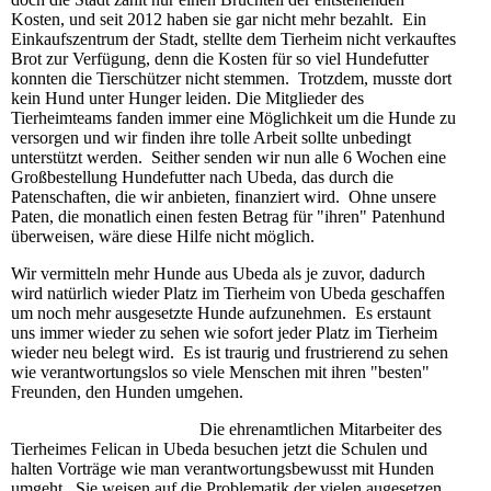
Kosten, und seit 2012 haben sie gar nicht mehr bezahlt. Ein
Einkaufszentrum der Stadt, stellte dem Tierheim nicht verkauftes
Brot zur Verfügung, denn die Kosten für so viel Hundefutter
konnten die Tierschützer nicht stemmen. Trotzdem, musste dort
kein Hund unter Hunger leiden. Die Mitglieder des
Tierheimteams fanden immer eine Möglichkeit um die Hunde zu
versorgen und wir finden ihre tolle Arbeit sollte unbedingt
unterstützt werden. Seither senden wir nun alle 6 Wochen eine
Großbestellung Hundefutter nach Ubeda, das durch die
Patenschaften, die wir anbieten, finanziert wird. Ohne unsere
Paten, die monatlich einen festen Betrag für "ihren" Patenhund
überweisen, wäre diese Hilfe nicht möglich.
Wir vermitteln mehr Hunde aus Ubeda als je zuvor, dadurch
wird natürlich wieder Platz im Tierheim von Ubeda geschaffen
um noch mehr ausgesetzte Hunde aufzunehmen. Es erstaunt
uns immer wieder zu sehen wie sofort jeder Platz im Tierheim
wieder neu belegt wird. Es ist traurig und frustrierend zu sehen
wie verantwortungslos so viele Menschen mit ihren "besten"
Freunden, den Hunden umgehen.
Die ehrenamtlichen Mitarbeiter des
Tierheimes Felican in Ubeda besuchen jetzt die Schulen und
halten Vorträge wie man verantwortungsbewusst mit Hunden
umgeht. Sie weisen auf die Problematik der vielen augesetzen