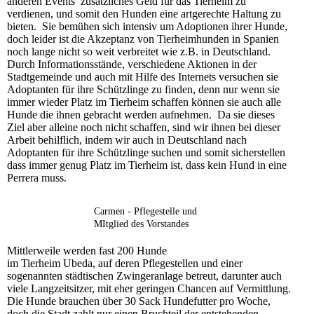
anderen Events zusätzliches Geld für das Tierheim zu
verdienen, und somit den Hunden eine artgerechte Haltung zu
bieten. Sie bemühen sich intensiv um Adoptionen ihrer Hunde,
doch leider ist die Akzeptanz von Tierheimhunden in Spanien
noch lange nicht so weit verbreitet wie z.B. in Deutschland.
Durch Informationsstände, verschiedene Aktionen in der
Stadtgemeinde und auch mit Hilfe des Internets versuchen sie
Adoptanten für ihre Schützlinge zu finden, denn nur wenn sie
immer wieder Platz im Tierheim schaffen können sie auch alle
Hunde die ihnen gebracht werden aufnehmen. Da sie dieses
Ziel aber alleine noch nicht schaffen, sind wir ihnen bei dieser
Arbeit behilflich, indem wir auch in Deutschland nach
Adoptanten für ihre Schützlinge suchen und somit sicherstellen
dass immer genug Platz im Tierheim ist, dass kein Hund in eine
Perrera muss.
Carmen - Pflegestelle und
MItglied des Vorstandes
Mittlerweile werden fast 200 Hunde
im Tierheim Ubeda, auf deren Pflegestellen und einer
sogenannten städtischen Zwingeranlage betreut, darunter auch
viele Langzeitsitzer, mit eher geringen Chancen auf Vermittlung.
Die Hunde brauchen über 30 Sack Hundefutter pro Woche,
doch die Stadt zahlt nur einen Bruchteil der entstehenden