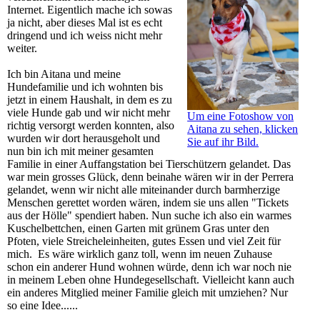
Internet. Eigentlich mache ich sowas
ja nicht, aber dieses Mal ist es echt
dringend und ich weiss nicht mehr
weiter.
Ich bin Aitana und meine
Hundefamilie und ich wohnten bis
jetzt in einem Haushalt, in dem es zu
viele Hunde gab und wir nicht mehr
Um eine Fotoshow von
richtig versorgt werden konnten, also
Aitana zu sehen, klicken
wurden wir dort herausgeholt und
Sie auf ihr Bild.
nun bin ich mit meiner gesamten
Familie in einer Auffangstation bei Tierschützern gelandet. Das
war mein grosses Glück, denn beinahe wären wir in der Perrera
gelandet, wenn wir nicht alle miteinander durch barmherzige
Menschen gerettet worden wären, indem sie uns allen "Tickets
aus der Hölle" spendiert haben. Nun suche ich also ein warmes
Kuschelbettchen, einen Garten mit grünem Gras unter den
Pfoten, viele Streicheleinheiten, gutes Essen und viel Zeit für
mich. Es wäre wirklich ganz toll, wenn im neuen Zuhause
schon ein anderer Hund wohnen würde, denn ich war noch nie
in meinem Leben ohne Hundegesellschaft. Vielleicht kann auch
ein anderes Mitglied meiner Familie gleich mit umziehen? Nur
so eine Idee......