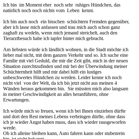
Ich bin im Moment eher noch sehr ruhiges Hündchen, das
natürlich noch noch nichts vom Leben kennt.
Ich bin auch noch ein bisschen schüchtern Fremden gegenüber,
aber ich lasse mich anfassen und trau mich auch schon ganz
zaghaft zu wedeln, wenn mich jemand streichelt, auch den
Tierarztbesuch habe ich tapfer hinter mich gebracht.
Am liebsten würde ich ländlich wohnen, in die Stadt möchte ich
lieber mal nicht, mit dem ganzen Verkehr und so. Ich suche eine
Familie mit viel Geduld, die mir die Zeit gibt, mich in der neuen
Situation zurechtzufinden und mir bei der Überwindung meiner
Schüchternheit hilft und mir dabei hilft ein lustiges
unbeschwertes Hündchen zu werden. Leider kenne ich noch
nicht viel von der Welt, da ich bis jetzt nicht aus meinen 4
Wänden heraus gekommen bin. Sie müssten mich also langsam
in meiner Geschwindigkeit an alles heranführen, ohne
Erwartungen.
Ich würde mich so freuen, wenn ich bei Ihnen einziehen dürfte
und dort den Rest meines Lebens verbringen dürfte, ohne dass
ich je wieder Angst haben muss, dass ich wieder rausgeworfen
werde.
Ob ich alleine bleiben kann, Auto fahren kann oder stubenrein
bin, ist nicht bekannt.