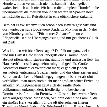
Hunde wurden vermutlich nie misshandelt – doch geliebt
wahrscheinlich auch nie. Wir haben die komplette Hundefamilie
übernommen; die meisten von ihnen warten in Spanien noch
sehnsüchtig auf ihr Reiseticket in eine glücklichere Zukunft.
Beto hat es zwischenzeitlich schon nach Bayern geschafft und
dort wartet der süße Bodeguero-Andaluz-Mix nun in der Nähe
von Nürnberg auf sein "Für-immer-Zuhause", denn eine
Pflegestelle ist eine Übergangslösung und nur geliehenes Glück
auf Zeit!
Was können wir über Beto sagen? Da fällt uns ganz viel ein –
und nur Gutes! Beto ist der Inbegriff eines Traumhundes:
absolut pflegeleicht, stubenrein, gutmütig und unfassbar lieb. Im
Haus verhält er sich angenehm ruhig und gechillt. Große
Abenteuer braucht er zwar nicht mehr, er genießt jedoch
ausgiebige, entspannte Spaziergänge, und das ohne Ziehen und
Zerren an der Leine. Hundebegegnungen meistert er absolut
vorbildlich, man muss auch nicht mehr groß an seiner Erziehung
arbeiten. Mit Artgenossen zeigt sich der sanfte Rüde
vollkommen unkompliziert, friedfertig und bescheiden –
Dominanz ist für ihn ein Fremdwort. Unser liebenswerter Beto
sucht ausgeglichene Menschen, Senioren oder eine Familie, die
ein großes Herz vor allem für die oft übersehenen älteren
Tierschutz-Hunde haben (als Bürohund könnte Beto sicher auch