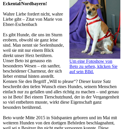
Eckental/Nordbayern!
Wahre Liebe fordert nicht, wahre
Liebe gibt – Zitat von Marie von
Ebner-Eschenbach
Es gibt Hunde, die uns im Sturm
erobern, obwohl sie ganz leise
sind. Man nennt sie Seelenhunde,
weil sie mit nur einem Blick
direkt unser Herz berühren.
Unser Beto ist genauso ein
Um eine Fotoshow von
besonderes Wesen – ein sanfter,
Beto zu sehen, klicken Sie
bescheidener Charmeur, der sich
auf sein BIld.
lieber erstmal hinten anstellt.
Kennen Sie den Begriff „Will to please“? Dieser kurze Satz
beschreibt den tiefen Wunsch eines Hundes, seinem Menschen
einfach nur zu gefallen und alles richtig zu machen – und genau
so ist Beto! Bei einem Tierschutzhund, der in der Vergangenheit
so viel entbehren musste, wirkt diese Eigenschaft ganz
besonders berührend.
Beto wurde Mitte 2015 in Südspanien geboren und im Mai mit
weiteren Hunden von den dortigen Behörden beschlagnahmt,
weil sei n Besitzer ihn nicht mehr versorgen konnte. Diese