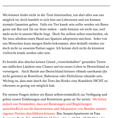
Wir können leider nicht in die Tiere hineinsehen, tun aber alles was uns
möglich ist, doch handelt es sich hier um Lebewesen und wir können
niemals Garantien geben. Falls ein Tier krank sein sollte werden wir Ihnen
gerne mit Rat und Tat zur Seite stehen – mehr können wir nicht tun, weil
mehr nicht in unserer Macht liegt. Doch Sie sollten selbst entscheiden, ob
Sie trotz alledem einen Hund aus Spanien adoptieren möchten. Jeder von
uns Menschen kann morgen Krebs bekommen, aber deshalb würden wir
doch nicht zu unserem Partner sagen: Ich heirate dich nicht du könntest
vielleicht krank werden oder sein. .
Es besteht also absolut keinen Grund „vorsichtshalber“ gesunden Tieren
aus südlichen Ländern eine Chance auf ein neues Leben in Deutschland zu
verweigern. Auch Hunde aus Deutschland können oftmals unerkannt (da
nicht getestet) an Borreliose, Babesiose oder Ehrlichiose erkrankt sein.
Wichtig ist, dass man durch die Tests das Risiko eine Krankheit NICHT zu
erkennen so gering wie möglich halt.
Für weitere Fragen stehen wir Ihnen selbstverständlich zur Verfügung und
geben unsere Erfahrungen und Kenntnisse gerne an Sie weiter.
Wir bitten
jedoch um Verständnis, dass wir Beratungen und Begleitungen
ausschließlich nur für Interessenten und Adoptanten von Hunden unseres
eigenen Vereins durchführen können.
Ihre Ansprechpartnerin ist Frau