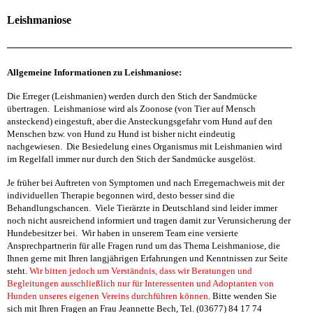
Leishmaniose
Allgemeine Informationen zu Leishmaniose:
Die Erreger (Leishmanien) werden durch den Stich der Sandmücke
übertragen. Leishmaniose wird als Zoonose (von Tier auf Mensch
ansteckend) eingestuft, aber die Ansteckungsgefahr vom Hund auf den
Menschen bzw. von Hund zu Hund ist bisher nicht eindeutig
nachgewiesen. Die Besiedelung eines Organismus mit Leishmanien wird
im Regelfall immer nur durch den Stich der Sandmücke ausgelöst.
Je früher bei Auftreten von Symptomen und nach Erregernachweis mit der
individuellen Therapie begonnen wird, desto besser sind die
Behandlungschancen. Viele Tierärzte in Deutschland sind leider immer
noch nicht ausreichend informiert und tragen damit zur Verunsicherung der
Hundebesitzer bei. Wir haben in unserem Team eine versierte
Ansprechpartnerin für alle Fragen rund um das Thema Leishmaniose, die
Ihnen gerne mit Ihren langjährigen Erfahrungen und Kenntnissen zur Seite
steht.
Wir bitten jedoch um Verständnis, dass wir Beratungen und
Begleitungen ausschließlich nur für Interessenten und Adoptanten von
Hunden unseres eigenen Vereins durchführen können.
Bitte wenden Sie
sich mit Ihren Fragen an Frau Jeannette Bech, Tel. (03677) 84 17 74