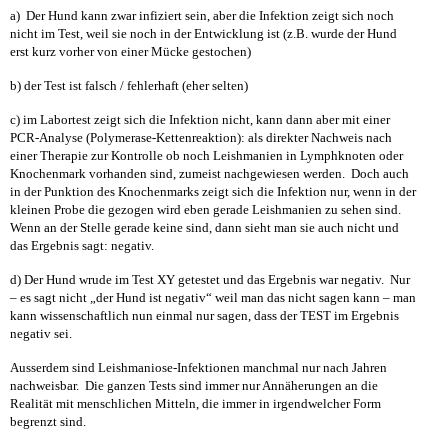
a) Der Hund kann zwar infiziert sein, aber die Infektion zeigt sich noch
nicht im Test, weil sie noch in der Entwicklung ist (z.B. wurde der Hund
erst kurz vorher von einer Mücke gestochen)
b) der Test ist falsch / fehlerhaft (eher selten)
c) im Labortest zeigt sich die Infektion nicht, kann dann aber mit einer
PCR-Analyse (Polymerase-Kettenreaktion): als direkter Nachweis nach
einer Therapie zur Kontrolle ob noch Leishmanien in Lymphknoten oder
Knochenmark vorhanden sind, zumeist nachgewiesen werden. Doch auch
in der Punktion des Knochenmarks zeigt sich die Infektion nur, wenn in der
kleinen Probe die gezogen wird eben gerade Leishmanien zu sehen sind.
Wenn an der Stelle gerade keine sind, dann sieht man sie auch nicht und
das Ergebnis sagt: negativ.
d) Der Hund wrude im Test XY getestet und das Ergebnis war negativ. Nur
– es sagt nicht „der Hund ist negativ“ weil man das nicht sagen kann – man
kann wissenschaftlich nun einmal nur sagen, dass der TEST im Ergebnis
negativ sei.
Ausserdem sind Leishmaniose-Infektionen manchmal nur nach Jahren
nachweisbar. Die ganzen Tests sind immer nur Annäherungen an die
Realität mit menschlichen Mitteln, die immer in irgendwelcher Form
begrenzt sind.