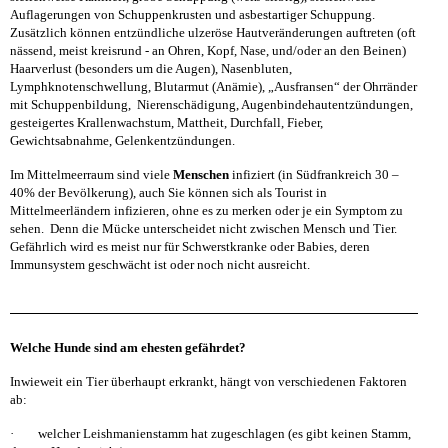
Auflagerungen von Schuppenkrusten und asbestartiger Schuppung.
Zusätzlich können entzündliche ulzeröse Hautveränderungen auftreten (oft
nässend, meist kreisrund - an Ohren, Kopf, Nase, und/oder an den Beinen)
Haarverlust (besonders um die Augen), Nasenbluten,
Lymphknotenschwellung, Blutarmut (Anämie), „Ausfransen“ der Ohrränder
mit Schuppenbildung, Nierenschädigung, Augenbindehautentzündungen,
gesteigertes Krallenwachstum, Mattheit, Durchfall, Fieber,
Gewichtsabnahme, Gelenkentzündungen.
Im Mittelmeerraum sind viele
Menschen
infiziert (in Südfrankreich 30 –
40% der Bevölkerung), auch Sie können sich als Tourist in
Mittelmeerländern infizieren, ohne es zu merken oder je ein Symptom zu
sehen. Denn die Mücke unterscheidet nicht zwischen Mensch und Tier.
Gefährlich wird es meist nur für Schwerstkranke oder Babies, deren
Immunsystem geschwächt ist oder noch nicht ausreicht.
Welche Hunde sind am ehesten gefährdet?
Inwieweit ein Tier überhaupt erkrankt, hängt von verschiedenen Faktoren
ab:
· welcher Leishmanienstamm hat zugeschlagen (es gibt keinen Stamm,