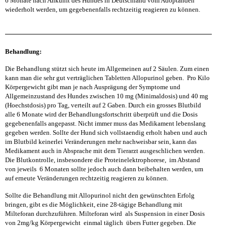
6 Monate nach Ankunft des Hundes in Deutschland vom Adoptanden
wiederholt werden, um gegebenenfalls rechtzeitig reagieren zu können.
Behandlung:
Die Behandlung stützt sich heute im Allgemeinen auf 2 Säulen. Zum einen
kann man die sehr gut verträglichen Tabletten Allopurinol geben. Pro Kilo
Körpergewicht gibt man je nach Ausprägung der Symptome und
Allgemeinzustand des Hundes zwischen 10 mg (Minimaldosis) und 40 mg
(Hoechstdosis) pro Tag, verteilt auf 2 Gaben. Durch ein grosses Blutbild
alle 6 Monate wird der Behandlungsfortschritt überprüft und die Dosis
gegebenenfalls angepasst. Nicht immer muss das Medikament lebenslang
gegeben werden. Sollte der Hund sich vollstaendig erholt haben und auch
im Blutbild keinerlei Veränderungen mehr nachweisbar sein, kann das
Medikament auch in Absprache mit dem Tierarzt ausgeschlichen werden.
Die Blutkontrolle, insbesondere die Proteinelektrophorese, im Abstand
von jeweils 6 Monaten sollte jedoch auch dann beibehalten werden, um
auf erneute Veränderungen rechtzeitig reagieren zu können.
Sollte die Behandlung mit Allopurinol nicht den gewünschten Erfolg
bringen, gibt es die Möglichkeit, eine 28-tägige Behandlung mit
Milteforan durchzuführen. Milteforan wird als Suspension in einer Dosis
von 2mg/kg Körpergewicht einmal täglich übers Futter gegeben. Die