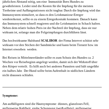
jährlichen Abstand nötig, um eine Immunität Ihres Hundes zu
gewährleisten. Leider sind die Kosten für die Impfung für die meisten
Tierheime und Auffangstationen nicht tragbar. Durch die Impfung wird das
Immunsystem stimuliert, so dass es den Leishmaniose-Erreger
wiedererkennt, sollte es zu einem Erregerkontakt kommen. Danach kann
das Immunsystem schnell reagieren und die Leishmanien in Schach halten.
Neben dem relativ hohen Preis ist der Nachteil der Impfung, dass sie nur
wirksam ist, solange man die Folgeimpfungen durchführen lässt.
Das hochwirksame Halsband
SCALIBOR
der Firma Intervet schützt sehr
wirksam vor den Stichen der Sandmücke und kann beim Tierarzt bzw. im
Internet erworben werden.
Bei Reisen in Mittelmeerländer sollte es zum Schutz des Hundes ca. 2
Wochen vor Reisebeginn angelegt werden, damit sich der Wirkstoff über
den Körper verteilt. Es hilft auch bei anderen Parasiten und hält ungefähr
ein halbes Jahr. Der Hund sollte beim Aufenthalt in südlichen Ländern
nicht draussen schlafen.
Symptome:
Am auffälligsten sind die Hautsymptome: dünnes, glanzloses Fell,
stellenweise Kahlheit, grobe Schuppung (weiß-silbrig), stellenweise