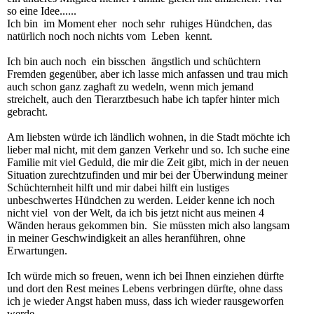
so eine Idee......
Ich bin im Moment eher noch sehr ruhiges Hündchen, das
natürlich noch noch nichts vom Leben kennt.
Ich bin auch noch ein bisschen ängstlich und schüchtern
Fremden gegenüber, aber ich lasse mich anfassen und trau mich
auch schon ganz zaghaft zu wedeln, wenn mich jemand
streichelt, auch den Tierarztbesuch habe ich tapfer hinter mich
gebracht.
Am liebsten würde ich ländlich wohnen, in die Stadt möchte ich
lieber mal nicht, mit dem ganzen Verkehr und so. Ich suche eine
Familie mit viel Geduld, die mir die Zeit gibt, mich in der neuen
Situation zurechtzufinden und mir bei der Überwindung meiner
Schüchternheit hilft und mir dabei hilft ein lustiges
unbeschwertes Hündchen zu werden. Leider kenne ich noch
nicht viel von der Welt, da ich bis jetzt nicht aus meinen 4
Wänden heraus gekommen bin. Sie müssten mich also langsam
in meiner Geschwindigkeit an alles heranführen, ohne
Erwartungen.
Ich würde mich so freuen, wenn ich bei Ihnen einziehen dürfte
und dort den Rest meines Lebens verbringen dürfte, ohne dass
ich je wieder Angst haben muss, dass ich wieder rausgeworfen
werde.