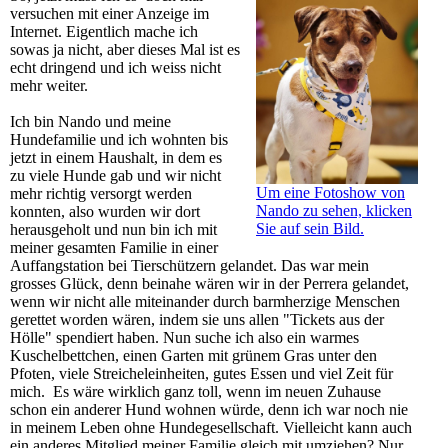
versuchen mit einer Anzeige im
Internet. Eigentlich mache ich
sowas ja nicht, aber dieses Mal ist es
echt dringend und ich weiss nicht
mehr weiter.
Ich bin Nando und meine
Hundefamilie und ich wohnten bis
jetzt in einem Haushalt, in dem es
zu viele Hunde gab und wir nicht
Um eine Fotoshow von
mehr richtig versorgt werden
Nando zu sehen, klicken
konnten, also wurden wir dort
Sie auf sein Bild.
herausgeholt und nun bin ich mit
meiner gesamten Familie in einer
Auffangstation bei Tierschützern gelandet. Das war mein
grosses Glück, denn beinahe wären wir in der Perrera gelandet,
wenn wir nicht alle miteinander durch barmherzige Menschen
gerettet worden wären, indem sie uns allen "Tickets aus der
Hölle" spendiert haben. Nun suche ich also ein warmes
Kuschelbettchen, einen Garten mit grünem Gras unter den
Pfoten, viele Streicheleinheiten, gutes Essen und viel Zeit für
mich. Es wäre wirklich ganz toll, wenn im neuen Zuhause
schon ein anderer Hund wohnen würde, denn ich war noch nie
in meinem Leben ohne Hundegesellschaft. Vielleicht kann auch
ein anderes Mitglied meiner Familie gleich mit umziehen? Nur