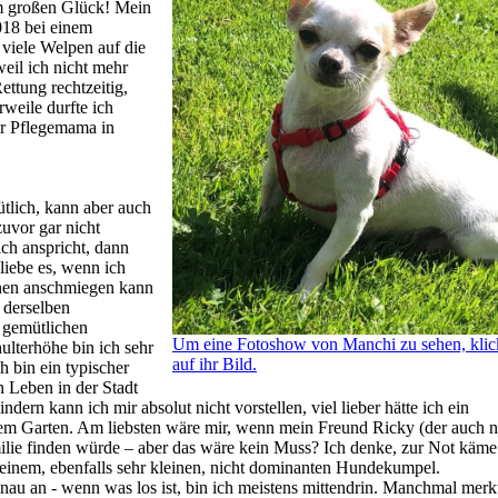
m großen Glück! Mein
2018 bei einem
viele Welpen auf die
weil ich nicht mehr
ttung rechtzeitig,
weile durfte ich
er Pflegemama in
tlich, kann aber auch
 zuvor gar nicht
ch anspricht, dann
liebe es, wenn ich
nen anschmiegen kann
 derselben
n gemütlichen
Um eine Fotoshow von Manchi zu sehen, klic
lterhöhe bin ich sehr
auf ihr Bild.
ch bin ein typischer
n Leben in der Stadt
dern kann ich mir absolut nicht vorstellen, viel lieber hätte ich ein
em Garten. Am liebsten wäre mir, wenn mein Freund Ricky (der auch n
lie finden würde – aber das wäre kein Muss? Ich denke, zur Not käme
 einem, ebenfalls sehr kleinen, nicht dominanten Hundekumpel.
genau an - wenn was los ist, bin ich meistens mittendrin. Manchmal mer