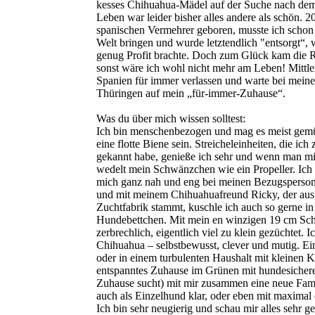
kesses Chihuahua-Mädel auf der Suche nach de
Leben war leider bisher alles andere als schön. 
spanischen Vermehrer geboren, musste ich schon 
Welt bringen und wurde letztendlich "entsorgt“, 
genug Profit brachte. Doch zum Glück kam die Re
sonst wäre ich wohl nicht mehr am Leben! Mittler
Spanien für immer verlassen und warte bei mein
Thüringen auf mein „für-immer-Zuhause“.
Was du über mich wissen solltest:
Ich bin menschenbezogen und mag es meist gemü
eine flotte Biene sein. Streicheleinheiten, die ich
gekannt habe, genieße ich sehr und wenn man mi
wedelt mein Schwänzchen wie ein Propeller. Ich 
mich ganz nah und eng bei meinen Bezugsperso
und mit meinem Chihuahuafreund Ricky, der aus
Zuchtfabrik stammt, kuschle ich auch so gerne i
Hundebettchen. Mit mein en winzigen 19 cm Schu
zerbrechlich, eigentlich viel zu klein gezüchtet. I
Chihuahua – selbstbewusst, clever und mutig. Ei
oder in einem turbulenten Haushalt mit kleinen Kin
entspanntes Zuhause im Grünen mit hundesicher
Zuhause sucht) mit mir zusammen eine neue Fami
auch als Einzelhund klar, oder eben mit maximal
Ich bin sehr neugierig und schau mir alles sehr 