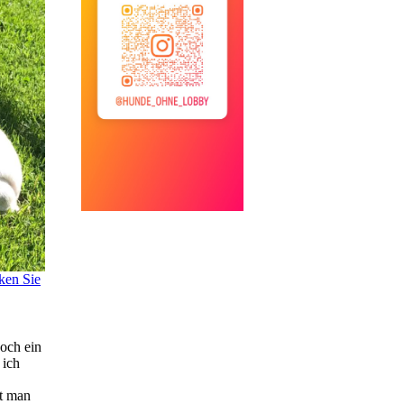
ken Sie
och ein
 ich
kt man