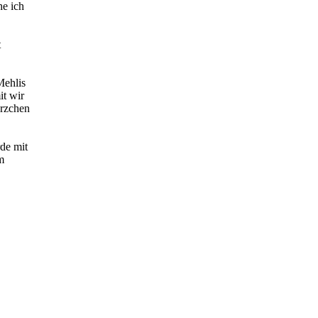
he ich
t
Mehlis
it wir
erzchen
de mit
m